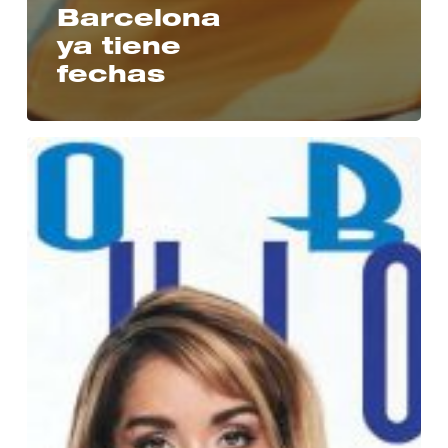
Barcelona
ya tiene
fechas
Global
Fashion
Export
destaca
a
SwimWear
Barcelona