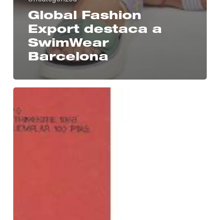
Global Fashion
Export destaca a
SwimWear
Barcelona
CyL
Moda
íntima
celebra
su
60º
aniversario
con
una
exposición