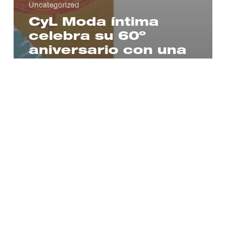
Uncategorized
CyL Moda íntima
celebra su 60º
aniversario con una
exposición
fotográfica
Todo
lo
que
necesitas
saber
sobre
horarios
y
ciclo