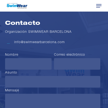
Menu
Skip
to
Close
main
Menu
content
Contacto
Organización SWIMWEAR BARCELONA
info@swimwearbarcelona.com
Nombre
Correo electrónico
Asunto
Mensaje