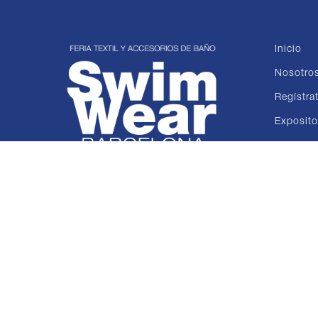
Inicio
Nosotro
Regístra
Exposito
Colecci
Noticias
Contact