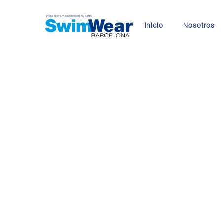
Skip
to
Inicio
Nosotros
main
content