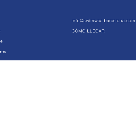
info@swimwearbarcelona.com
s
CÓMO LLEGAR
te
res
ones
o