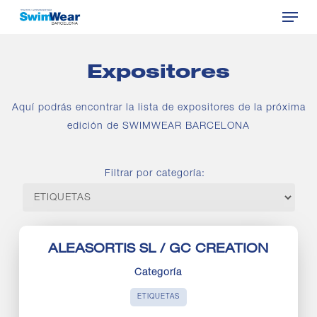
Menu
Skip
to
Close
main
Menu
content
Expositores
Aquí podrás encontrar la lista de expositores de la próxima
edición de SWIMWEAR BARCELONA
Filtrar por categoría:
ALEASORTIS SL / GC CREATION
Categoría
ETIQUETAS