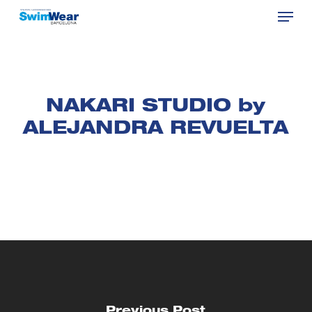
Menu
Skip
to
Close
main
Menu
content
NAKARI STUDIO by
ALEJANDRA REVUELTA
Previous Post